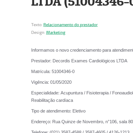
LTDA (51004346-
Texto:
Relacionamento do prestador
Design:
Marketing
Informamos o novo credenciamento para atendiment
Prestador:
Decordis Exames Cardiológicos LTDA
Matrícula:
51004346-0
Vigência:
01/05/2020
Especialidade:
Acupuntura / Fisioterapia / Fonoaudiol
Reabilitação cardíaca
Tipo de atendimento:
Eletivo
Endereço:
Rua Quinze de Novembro, n°106, sala 802,
Telefone:
(021) 3587-4588 / 3587-4605 / 4126-1213