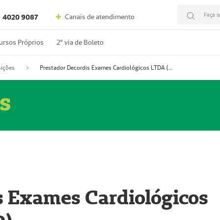
Faça s
Canais de atendimento
4020 9087
ursos Próprios
2º via de Boleto
ições
Prestador Decordis Exames Cardiológicos LTDA (51004346-0)
s
s Exames Cardiológicos