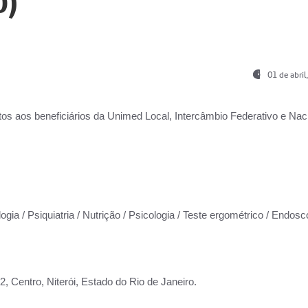
0)
01 de abri
os aos beneficiários da
Unimed Local, Intercâmbio Federativo e Naci
ogia / Psiquiatria / Nutrição / Psicologia / Teste ergométrico / Endosc
 Centro, Niterói, Estado do Rio de Janeiro.