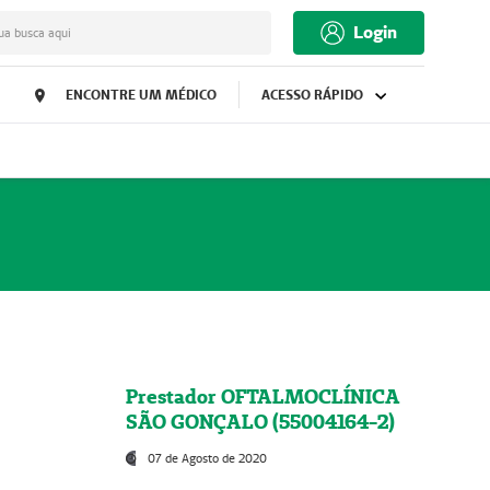
Login
ua busca aqui
ENCONTRE UM MÉDICO
ACESSO RÁPIDO
Prestador OFTALMOCLÍNICA
SÃO GONÇALO (55004164-2)
07 de Agosto de 2020