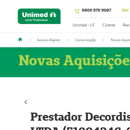
0800 970 9087
SAC
Unimed - LF
Cliente
Rec
Acesso Rápido
Comunicação
Novas Aquis
Novas Aquisiçõe
Prestador Decordi