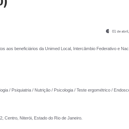
0)
01 de abri
os aos beneficiários da
Unimed Local, Intercâmbio Federativo e Naci
ogia / Psiquiatria / Nutrição / Psicologia / Teste ergométrico / Endosc
 Centro, Niterói, Estado do Rio de Janeiro.