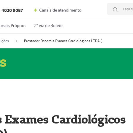
Faça s
Canais de atendimento
4020 9087
ursos Próprios
2º via de Boleto
ições
Prestador Decordis Exames Cardiológicos LTDA (51004346-0)
s
s Exames Cardiológicos