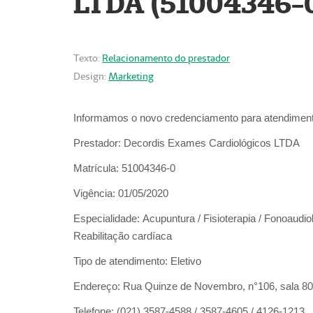
LTDA (51004346-
Texto:
Relacionamento do prestador
Design:
Marketing
Informamos o novo credenciamento para atendiment
Prestador:
Decordis Exames Cardiológicos LTDA
Matrícula:
51004346-0
Vigência:
01/05/2020
Especialidade:
Acupuntura / Fisioterapia / Fonoaudiol
Reabilitação cardíaca
Tipo de atendimento:
Eletivo
Endereço:
Rua Quinze de Novembro, n°106, sala 802,
Telefone:
(021) 3587-4588 / 3587-4605 / 4126-1213