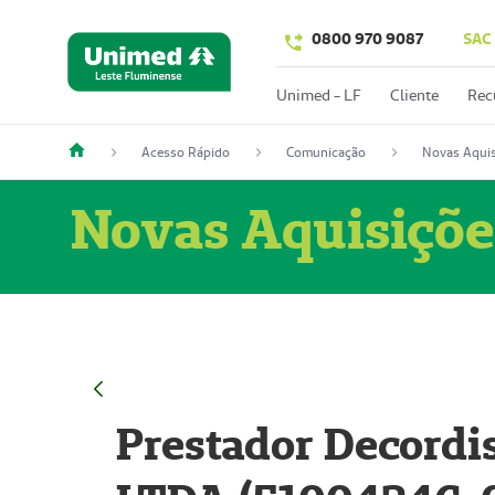
0800 970 9087
SAC
Unimed - LF
Cliente
Rec
Acesso Rápido
Comunicação
Novas Aquis
Novas Aquisiçõe
Prestador Decordi