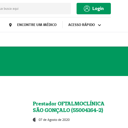
Login
ua busca aqui
ENCONTRE UM MÉDICO
ACESSO RÁPIDO
Prestador OFTALMOCLÍNICA
SÃO GONÇALO (55004164-2)
07 de Agosto de 2020