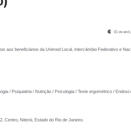
0)
01 de abri
os aos beneficiários da
Unimed Local, Intercâmbio Federativo e Naci
ogia / Psiquiatria / Nutrição / Psicologia / Teste ergométrico / Endosc
 Centro, Niterói, Estado do Rio de Janeiro.