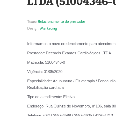
LTDA (51004346-
Texto:
Relacionamento do prestador
Design:
Marketing
Informamos o novo credenciamento para atendiment
Prestador:
Decordis Exames Cardiológicos LTDA
Matrícula:
51004346-0
Vigência:
01/05/2020
Especialidade:
Acupuntura / Fisioterapia / Fonoaudiol
Reabilitação cardíaca
Tipo de atendimento:
Eletivo
Endereço:
Rua Quinze de Novembro, n°106, sala 802,
Telefone:
(021) 3587-4588 / 3587-4605 / 4126-1213