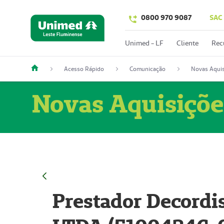
0800 970 9087
SAC
Unimed - LF
Cliente
Rec
Acesso Rápido
Comunicação
Novas Aquis
Novas Aquisiçõe
Prestador Decordi