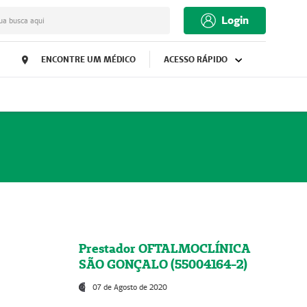
Login
ua busca aqui
ENCONTRE UM MÉDICO
ACESSO RÁPIDO
Prestador OFTALMOCLÍNICA
SÃO GONÇALO (55004164-2)
07 de Agosto de 2020