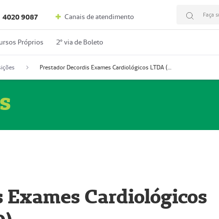
Faça s
Canais de atendimento
4020 9087
ursos Próprios
2º via de Boleto
ições
Prestador Decordis Exames Cardiológicos LTDA (51004346-0)
s
s Exames Cardiológicos