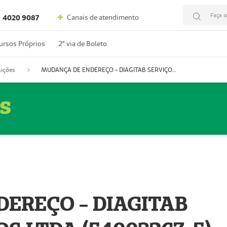
Faça s
Canais de atendimento
4020 9087
ursos Próprios
2º via de Boleto
ições
MUDANÇA DE ENDEREÇO - DIAGITAB SERVIÇOS MÉDICOS LTDA (54003267-5)
s
EREÇO - DIAGITAB