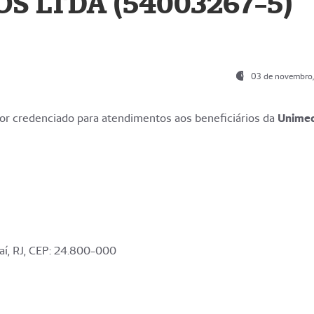
S LTDA (54003267-5)
03 de novembro
r credenciado para atendimentos aos beneficiários da
Unime
aí, RJ, CEP: 24.800-000