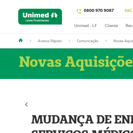
0800 970 9087
SAC
Unimed - LF
Cliente
Rec
Acesso Rápido
Comunicação
Novas Aquis
Novas Aquisiçõe
MUDANÇA DE END