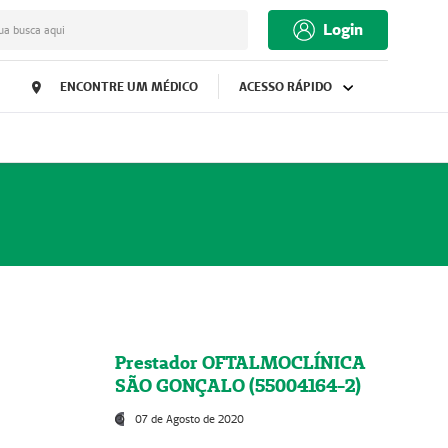
Login
ua busca aqui
ENCONTRE UM MÉDICO
ACESSO RÁPIDO
Prestador OFTALMOCLÍNICA
SÃO GONÇALO (55004164-2)
07 de Agosto de 2020