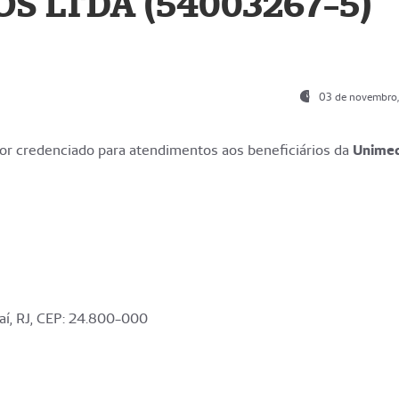
S LTDA (54003267-5)
03 de novembro
r credenciado para atendimentos aos beneficiários da
Unime
aí, RJ, CEP: 24.800-000