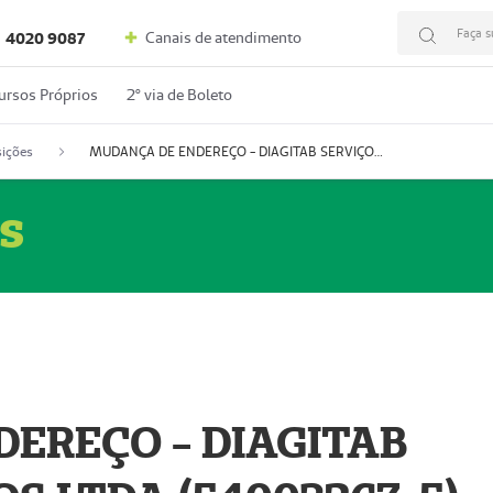
Faça s
Canais de atendimento
4020 9087
ursos Próprios
2º via de Boleto
ições
MUDANÇA DE ENDEREÇO - DIAGITAB SERVIÇOS MÉDICOS LTDA (54003267-5)
s
EREÇO - DIAGITAB