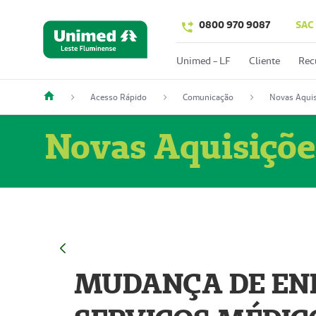
0800 970 9087
SAC
Unimed - LF
Cliente
Rec
Acesso Rápido
Comunicação
Novas Aquis
Novas Aquisiçõe
MUDANÇA DE END