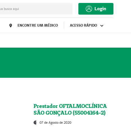
Login
ua busca aqui
ENCONTRE UM MÉDICO
ACESSO RÁPIDO
Prestador OFTALMOCLÍNICA
SÃO GONÇALO (55004164-2)
07 de Agosto de 2020