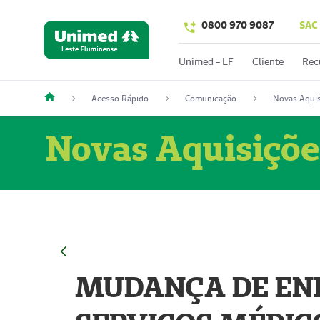
0800 970 9087
SAC
Unimed - LF
Cliente
Rec
Acesso Rápido
Comunicação
Novas Aquis
Novas Aquisiçõe
MUDANÇA DE END