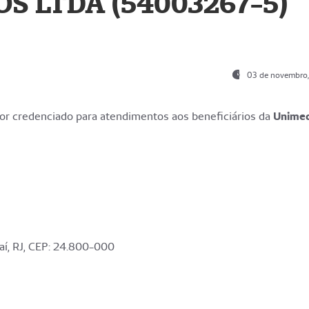
S LTDA (54003267-5)
03 de novembro
r credenciado para atendimentos aos beneficiários da
Unime
aí, RJ, CEP: 24.800-000