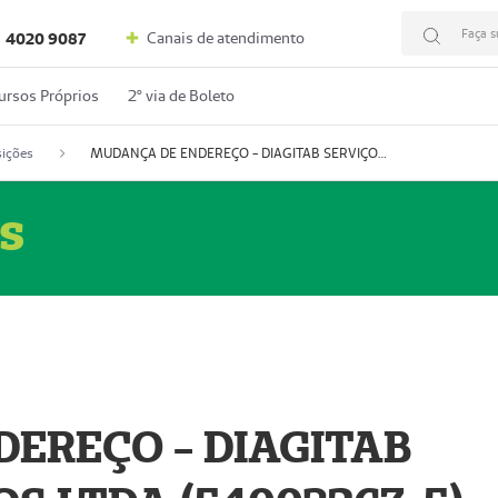
Faça s
Canais de atendimento
4020 9087
ursos Próprios
2º via de Boleto
ições
MUDANÇA DE ENDEREÇO - DIAGITAB SERVIÇOS MÉDICOS LTDA (54003267-5)
s
EREÇO - DIAGITAB