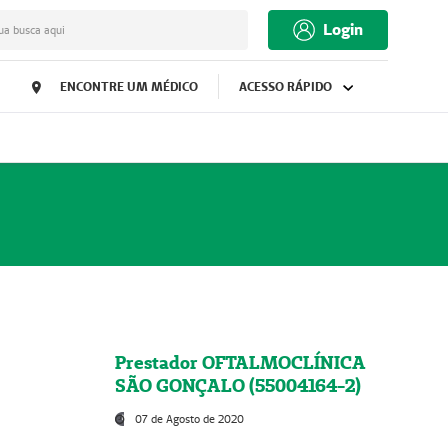
Login
ua busca aqui
ENCONTRE UM MÉDICO
ACESSO RÁPIDO
Prestador OFTALMOCLÍNICA
SÃO GONÇALO (55004164-2)
07 de Agosto de 2020