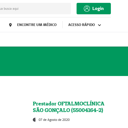
Login
ua busca aqui
ENCONTRE UM MÉDICO
ACESSO RÁPIDO
Prestador OFTALMOCLÍNICA
SÃO GONÇALO (55004164-2)
07 de Agosto de 2020