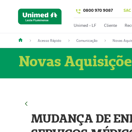
0800 970 9087
SAC
Unimed - LF
Cliente
Rec
Acesso Rápido
Comunicação
Novas Aquis
Novas Aquisiçõe
MUDANÇA DE END