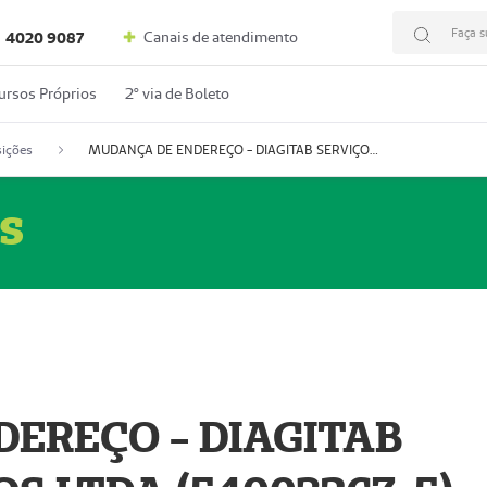
Faça s
Canais de atendimento
4020 9087
ursos Próprios
2º via de Boleto
ições
MUDANÇA DE ENDEREÇO - DIAGITAB SERVIÇOS MÉDICOS LTDA (54003267-5)
s
EREÇO - DIAGITAB