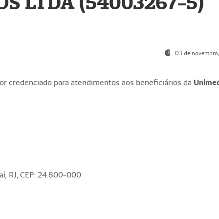
S LTDA (54003267-5)
03 de novembro
r credenciado para atendimentos aos beneficiários da
Unime
aí, RJ, CEP: 24.800-000