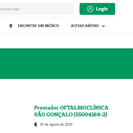
Login
ua busca aqui
ENCONTRE UM MÉDICO
ACESSO RÁPIDO
Prestador OFTALMOCLÍNICA
SÃO GONÇALO (55004164-2)
07 de Agosto de 2020