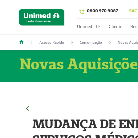
0800 970 9087
SAC
Unimed - LF
Cliente
Rec
Acesso Rápido
Comunicação
Novas Aquis
Novas Aquisiçõe
MUDANÇA DE END