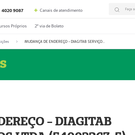
Faça s
Canais de atendimento
4020 9087
ursos Próprios
2º via de Boleto
ições
MUDANÇA DE ENDEREÇO - DIAGITAB SERVIÇOS MÉDICOS LTDA (54003267-5)
s
EREÇO - DIAGITAB