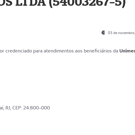
S LTDA (54003267-5)
03 de novembro
r credenciado para atendimentos aos beneficiários da
Unime
aí, RJ, CEP: 24.800-000