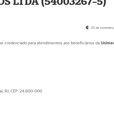
S LTDA (54003267-5)
03 de novembro
r credenciado para atendimentos aos beneficiários da
Unime
aí, RJ, CEP: 24.800-000