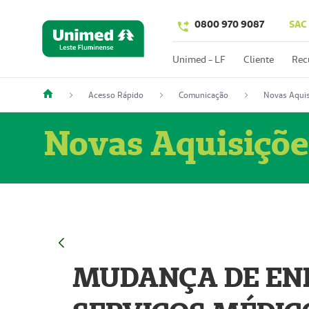
0800 970 9087
SAC
Unimed - LF
Cliente
Rec
Acesso Rápido
Comunicação
Novas Aquis
Novas Aquisiçõe
MUDANÇA DE END