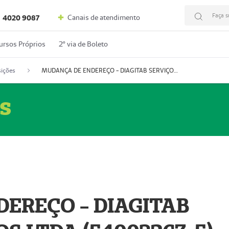
Faça s
Canais de atendimento
4020 9087
ursos Próprios
2º via de Boleto
ições
MUDANÇA DE ENDEREÇO - DIAGITAB SERVIÇOS MÉDICOS LTDA (54003267-5)
s
EREÇO - DIAGITAB