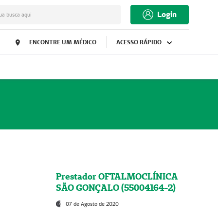
Login
ua busca aqui
ENCONTRE UM MÉDICO
ACESSO RÁPIDO
Prestador OFTALMOCLÍNICA
SÃO GONÇALO (55004164-2)
07 de Agosto de 2020