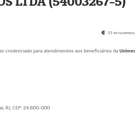
S LTDA (54003267-5)
03 de novembro
r credenciado para atendimentos aos beneficiários da
Unime
aí, RJ, CEP: 24.800-000