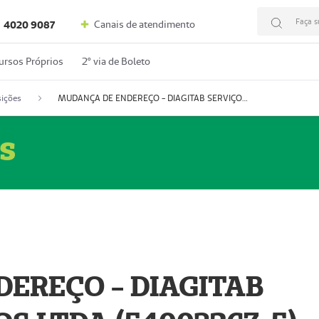
Faça s
Canais de atendimento
4020 9087
ursos Próprios
2º via de Boleto
ições
MUDANÇA DE ENDEREÇO - DIAGITAB SERVIÇOS MÉDICOS LTDA (54003267-5)
s
EREÇO - DIAGITAB