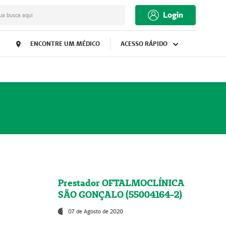
Login
ua busca aqui
ENCONTRE UM MÉDICO
ACESSO RÁPIDO
Prestador OFTALMOCLÍNICA
SÃO GONÇALO (55004164-2)
07 de Agosto de 2020