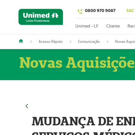
0800 970 9087
SAC
Unimed - LF
Cliente
Rec
Acesso Rápido
Comunicação
Novas Aquis
Novas Aquisiçõe
MUDANÇA DE END