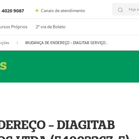
Faça s
Canais de atendimento
4020 9087
ursos Próprios
2º via de Boleto
ições
MUDANÇA DE ENDEREÇO - DIAGITAB SERVIÇOS MÉDICOS LTDA (54003267-5)
s
EREÇO - DIAGITAB