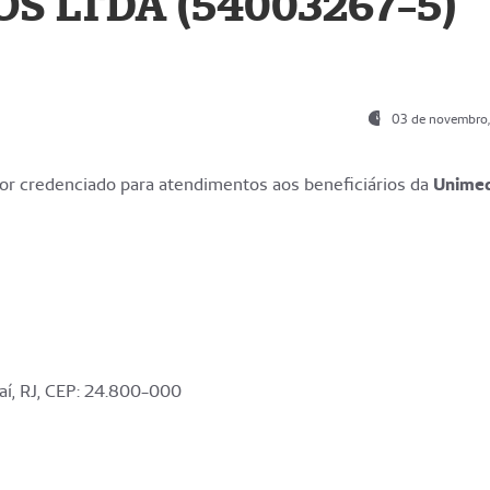
S LTDA (54003267-5)
03 de novembro
r credenciado para atendimentos aos beneficiários da
Unime
aí, RJ, CEP: 24.800-000