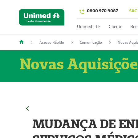
0800 970 9087
SAC
Unimed - LF
Cliente
Rec
Acesso Rápido
Comunicação
Novas Aquis
Novas Aquisiçõe
MUDANÇA DE END