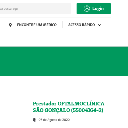
Login
ua busca aqui
ENCONTRE UM MÉDICO
ACESSO RÁPIDO
Prestador OFTALMOCLÍNICA
SÃO GONÇALO (55004164-2)
07 de Agosto de 2020