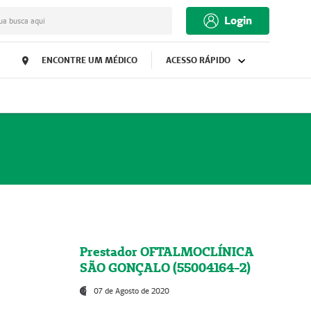
Login
ua busca aqui
ENCONTRE UM MÉDICO
ACESSO RÁPIDO
Prestador OFTALMOCLÍNICA
SÃO GONÇALO (55004164-2)
07 de Agosto de 2020