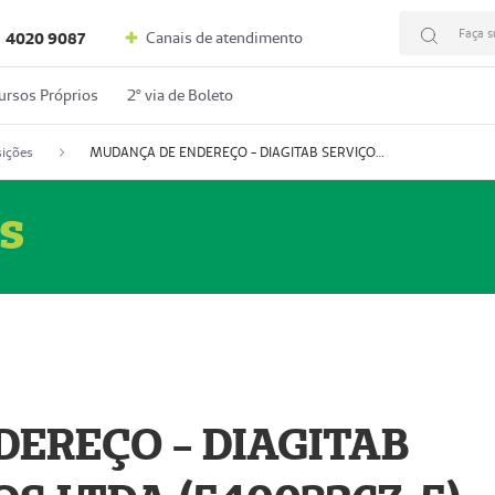
Faça s
Canais de atendimento
4020 9087
ursos Próprios
2º via de Boleto
ições
MUDANÇA DE ENDEREÇO - DIAGITAB SERVIÇOS MÉDICOS LTDA (54003267-5)
s
EREÇO - DIAGITAB