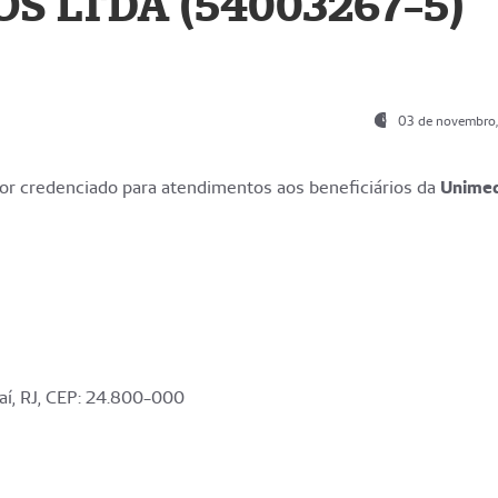
S LTDA (54003267-5)
03 de novembro
r credenciado para atendimentos aos beneficiários da
Unime
aí, RJ, CEP: 24.800-000