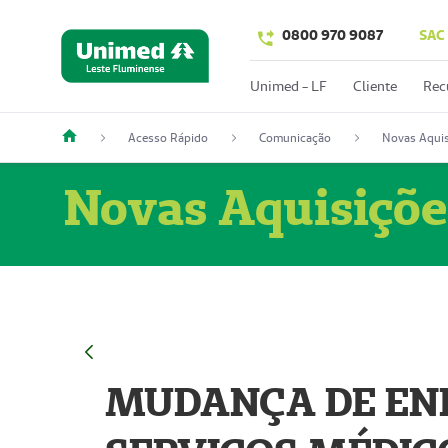
0800 970 9087
SAC
Unimed - LF
Cliente
Rec
Acesso Rápido
Comunicação
Novas Aquis
Novas Aquisiçõe
MUDANÇA DE END