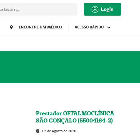
Login
ua busca aqui
ENCONTRE UM MÉDICO
ACESSO RÁPIDO
Prestador OFTALMOCLÍNICA
SÃO GONÇALO (55004164-2)
07 de Agosto de 2020