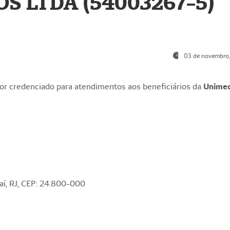
S LTDA (54003267-5)
03 de novembro
r credenciado para atendimentos aos beneficiários da
Unime
aí, RJ, CEP: 24.800-000