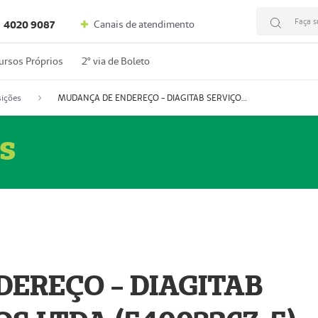
Faça s
Canais de atendimento
4020 9087
ursos Próprios
2º via de Boleto
ições
MUDANÇA DE ENDEREÇO - DIAGITAB SERVIÇOS MÉDICOS LTDA (54003267-5)
s
EREÇO - DIAGITAB