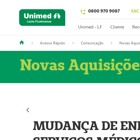
0800 970 9087
SAC
Unimed - LF
Cliente
Rec
Acesso Rápido
Comunicação
Novas Aquis
Novas Aquisiçõe
MUDANÇA DE END