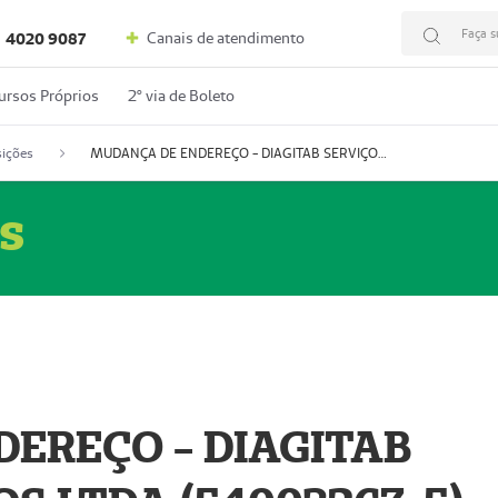
Faça s
Canais de atendimento
4020 9087
ursos Próprios
2º via de Boleto
ições
MUDANÇA DE ENDEREÇO - DIAGITAB SERVIÇOS MÉDICOS LTDA (54003267-5)
s
EREÇO - DIAGITAB