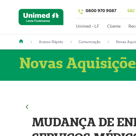
0800 970 9087
SAC
Unimed - LF
Cliente
Rec
Acesso Rápido
Comunicação
Novas Aquis
Novas Aquisiçõe
MUDANÇA DE END