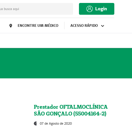
Login
ua busca aqui
ENCONTRE UM MÉDICO
ACESSO RÁPIDO
Prestador OFTALMOCLÍNICA
SÃO GONÇALO (55004164-2)
07 de Agosto de 2020