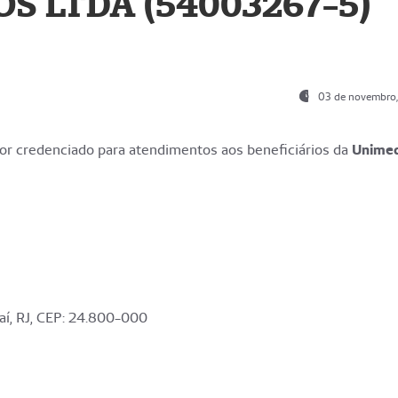
S LTDA (54003267-5)
03 de novembro
r credenciado para atendimentos aos beneficiários da
Unime
aí, RJ, CEP: 24.800-000