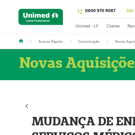
0800 970 9087
SAC
Unimed - LF
Cliente
Rec
Acesso Rápido
Comunicação
Novas Aquis
Novas Aquisiçõe
MUDANÇA DE END