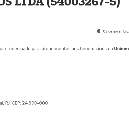
S LTDA (54003267-5)
03 de novembro
r credenciado para atendimentos aos beneficiários da
Unime
aí, RJ, CEP: 24.800-000