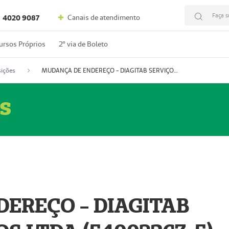
Faça s
Canais de atendimento
4020 9087
ursos Próprios
2º via de Boleto
ições
MUDANÇA DE ENDEREÇO - DIAGITAB SERVIÇOS MÉDICOS LTDA (54003267-5)
s
EREÇO - DIAGITAB