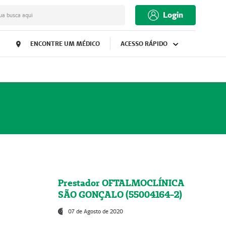
Login
ua busca aqui
ENCONTRE UM MÉDICO
ACESSO RÁPIDO
Prestador OFTALMOCLÍNICA
SÃO GONÇALO (55004164-2)
07 de Agosto de 2020