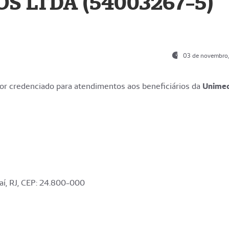
S LTDA (54003267-5)
03 de novembro
r credenciado para atendimentos aos beneficiários da
Unime
aí, RJ, CEP: 24.800-000