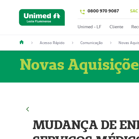
0800 970 9087
SAC
Unimed - LF
Cliente
Rec
Acesso Rápido
Comunicação
Novas Aquis
Novas Aquisiçõe
MUDANÇA DE END