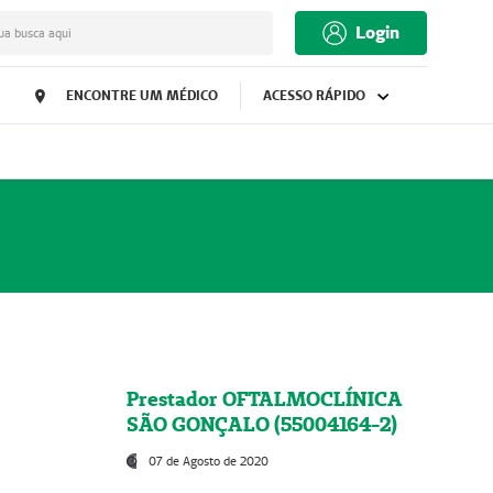
Login
ua busca aqui
ENCONTRE UM MÉDICO
ACESSO RÁPIDO
Prestador OFTALMOCLÍNICA
SÃO GONÇALO (55004164-2)
07 de Agosto de 2020