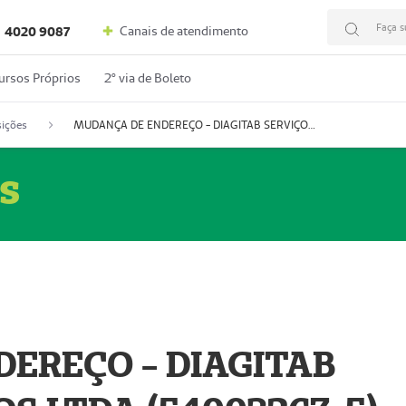
Faça s
Canais de atendimento
4020 9087
ursos Próprios
2º via de Boleto
ições
MUDANÇA DE ENDEREÇO - DIAGITAB SERVIÇOS MÉDICOS LTDA (54003267-5)
s
EREÇO - DIAGITAB