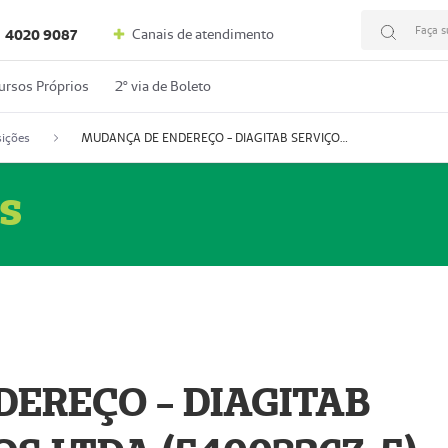
Faça s
Canais de atendimento
4020 9087
ursos Próprios
2º via de Boleto
ições
MUDANÇA DE ENDEREÇO - DIAGITAB SERVIÇOS MÉDICOS LTDA (54003267-5)
s
EREÇO - DIAGITAB