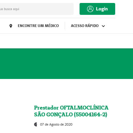
Login
ua busca aqui
ENCONTRE UM MÉDICO
ACESSO RÁPIDO
Prestador OFTALMOCLÍNICA
SÃO GONÇALO (55004164-2)
07 de Agosto de 2020