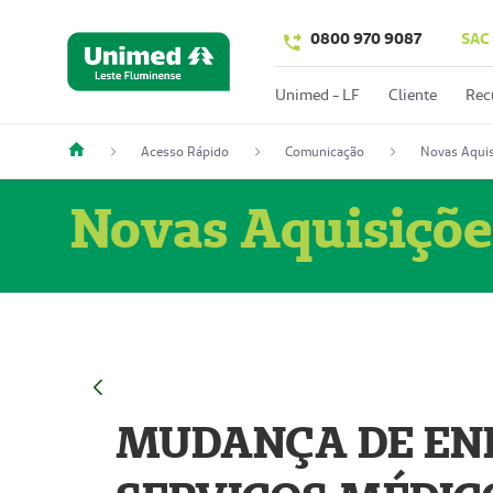
0800 970 9087
SAC
Unimed - LF
Cliente
Rec
Acesso Rápido
Comunicação
Novas Aquis
Novas Aquisiçõe
MUDANÇA DE END