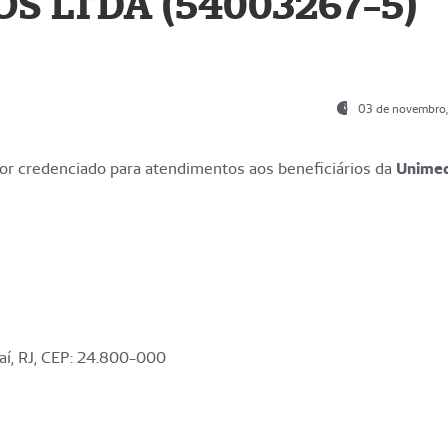
S LTDA (54003267-5)
03 de novembro
r credenciado para atendimentos aos beneficiários da
Unime
aí, RJ, CEP: 24.800-000