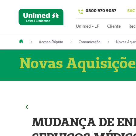
0800 970 9087
SAC
Unimed - LF
Cliente
Rec
Acesso Rápido
Comunicação
Novas Aquis
Novas Aquisiçõe
MUDANÇA DE END