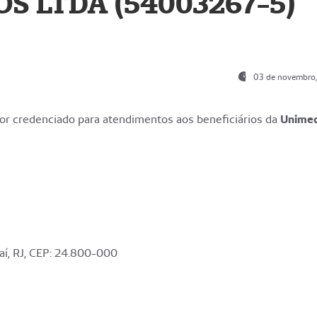
S LTDA (54003267-5)
03 de novembro
r credenciado para atendimentos aos beneficiários da
Unime
aí, RJ, CEP: 24.800-000