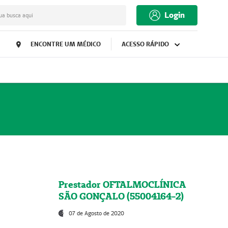
Login
ua busca aqui
ENCONTRE UM MÉDICO
ACESSO RÁPIDO
Prestador OFTALMOCLÍNICA
SÃO GONÇALO (55004164-2)
07 de Agosto de 2020