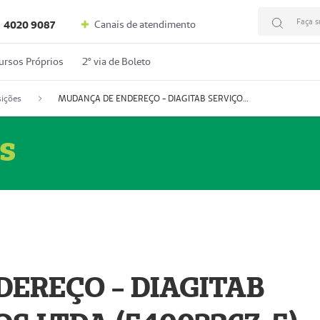
Faça s
Canais de atendimento
4020 9087
ursos Próprios
2º via de Boleto
ições
MUDANÇA DE ENDEREÇO - DIAGITAB SERVIÇOS MÉDICOS LTDA (54003267-5)
s
EREÇO - DIAGITAB