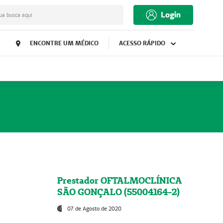
Login
ua busca aqui
ENCONTRE UM MÉDICO
ACESSO RÁPIDO
Prestador OFTALMOCLÍNICA
SÃO GONÇALO (55004164-2)
07 de Agosto de 2020