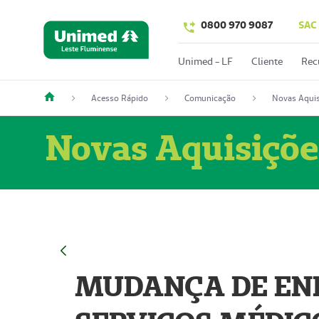
0800 970 9087
SAC
Unimed - LF
Cliente
Rec
Acesso Rápido
Comunicação
Novas Aquis
Novas Aquisiçõe
MUDANÇA DE END