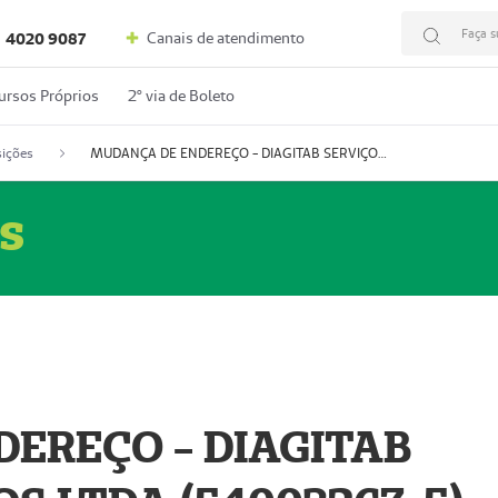
Faça s
Canais de atendimento
4020 9087
ursos Próprios
2º via de Boleto
ições
MUDANÇA DE ENDEREÇO - DIAGITAB SERVIÇOS MÉDICOS LTDA (54003267-5)
s
EREÇO - DIAGITAB