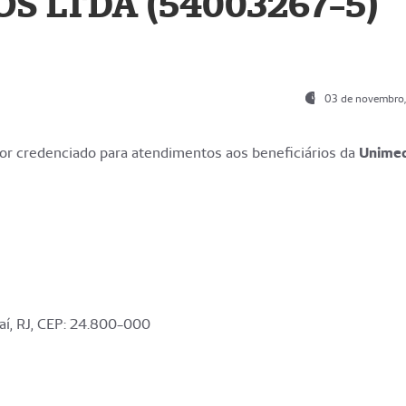
S LTDA (54003267-5)
03 de novembro
r credenciado para atendimentos aos beneficiários da
Unime
aí, RJ, CEP: 24.800-000