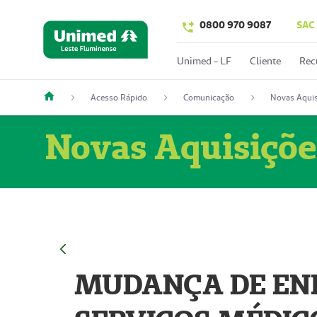
0800 970 9087
SAC
Unimed - LF
Cliente
Rec
Acesso Rápido
Comunicação
Novas Aquis
Novas Aquisiçõe
MUDANÇA DE END