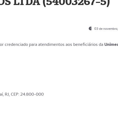
S LTDA (54003267-5)
03 de novembro
r credenciado para atendimentos aos beneficiários da
Unime
aí, RJ, CEP: 24.800-000