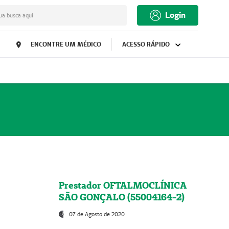
Login
ua busca aqui
ENCONTRE UM MÉDICO
ACESSO RÁPIDO
Prestador OFTALMOCLÍNICA
SÃO GONÇALO (55004164-2)
07 de Agosto de 2020