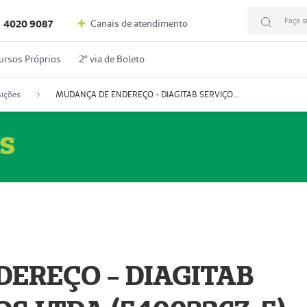
Faça s
Canais de atendimento
4020 9087
ursos Próprios
2º via de Boleto
ições
MUDANÇA DE ENDEREÇO - DIAGITAB SERVIÇOS MÉDICOS LTDA (54003267-5)
s
EREÇO - DIAGITAB