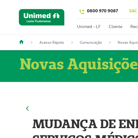
0800 970 9087
SAC
Unimed - LF
Cliente
Rec
Acesso Rápido
Comunicação
Novas Aquis
Novas Aquisiçõe
MUDANÇA DE END