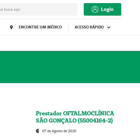
Login
ua busca aqui
ENCONTRE UM MÉDICO
ACESSO RÁPIDO
Prestador OFTALMOCLÍNICA
SÃO GONÇALO (55004164-2)
07 de Agosto de 2020