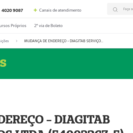
Faça s
Canais de atendimento
4020 9087
ursos Próprios
2º via de Boleto
ições
MUDANÇA DE ENDEREÇO - DIAGITAB SERVIÇOS MÉDICOS LTDA (54003267-5)
s
EREÇO - DIAGITAB