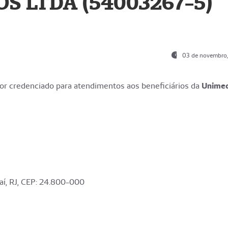
S LTDA (54003267-5)
03 de novembro
r credenciado para atendimentos aos beneficiários da
Unime
aí, RJ, CEP: 24.800-000