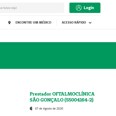
Login
ua busca aqui
ENCONTRE UM MÉDICO
ACESSO RÁPIDO
Prestador OFTALMOCLÍNICA
SÃO GONÇALO (55004164-2)
07 de Agosto de 2020