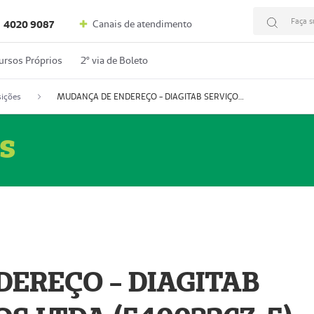
Faça s
Canais de atendimento
4020 9087
ursos Próprios
2º via de Boleto
ições
MUDANÇA DE ENDEREÇO - DIAGITAB SERVIÇOS MÉDICOS LTDA (54003267-5)
s
EREÇO - DIAGITAB