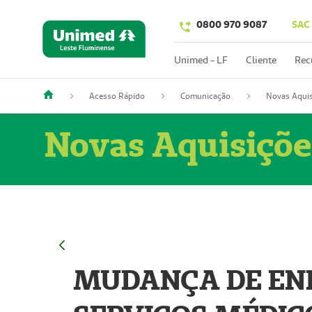
0800 970 9087
SAC
Unimed - LF
Cliente
Rec
Acesso Rápido
Comunicação
Novas Aquis
Novas Aquisiçõe
MUDANÇA DE END