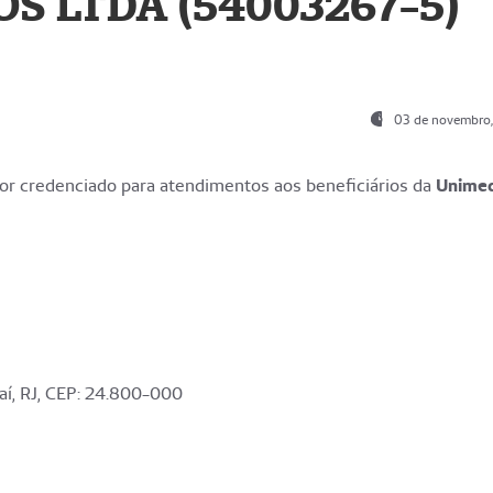
S LTDA (54003267-5)
03 de novembro
r credenciado para atendimentos aos beneficiários da
Unime
aí, RJ, CEP: 24.800-000