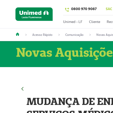
0800 970 9087
SAC
Unimed - LF
Cliente
Rec
Acesso Rápido
Comunicação
Novas Aquis
Novas Aquisiçõe
MUDANÇA DE END