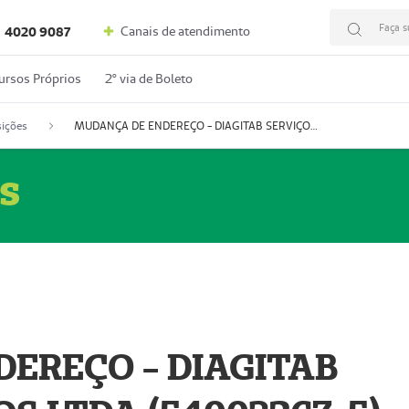
Faça s
Canais de atendimento
4020 9087
ursos Próprios
2º via de Boleto
ições
MUDANÇA DE ENDEREÇO - DIAGITAB SERVIÇOS MÉDICOS LTDA (54003267-5)
s
EREÇO - DIAGITAB