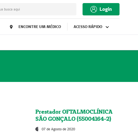
Login
ua busca aqui
ENCONTRE UM MÉDICO
ACESSO RÁPIDO
Prestador OFTALMOCLÍNICA
SÃO GONÇALO (55004164-2)
07 de Agosto de 2020