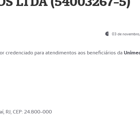
S LTDA (54003267-5)
03 de novembro
r credenciado para atendimentos aos beneficiários da
Unime
aí, RJ, CEP: 24.800-000