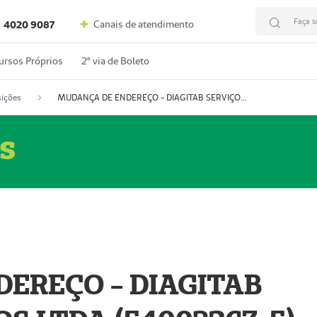
Faça s
Canais de atendimento
4020 9087
ursos Próprios
2º via de Boleto
ições
MUDANÇA DE ENDEREÇO - DIAGITAB SERVIÇOS MÉDICOS LTDA (54003267-5)
s
EREÇO - DIAGITAB