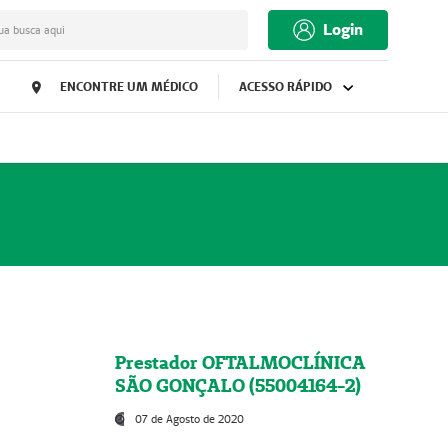
Login
ua busca aqui
ENCONTRE UM MÉDICO
ACESSO RÁPIDO
Prestador OFTALMOCLÍNICA
SÃO GONÇALO (55004164-2)
07 de Agosto de 2020