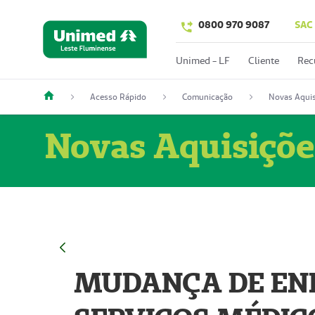
0800 970 9087
SAC
Unimed - LF
Cliente
Rec
Acesso Rápido
Comunicação
Novas Aquis
Novas Aquisiçõe
MUDANÇA DE END