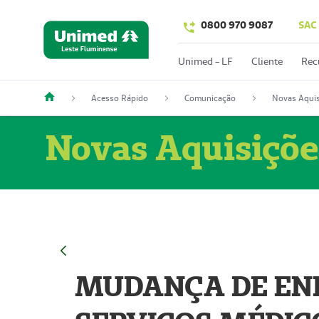
0800 970 9087
SAC
Unimed - LF
Cliente
Rec
Acesso Rápido
Comunicação
Novas Aquis
Novas Aquisiçõe
MUDANÇA DE END