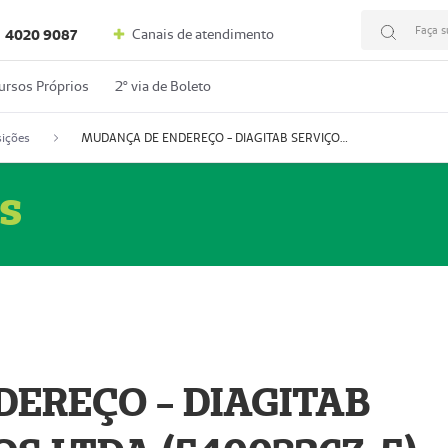
Faça s
Canais de atendimento
4020 9087
ursos Próprios
2º via de Boleto
ições
MUDANÇA DE ENDEREÇO - DIAGITAB SERVIÇOS MÉDICOS LTDA (54003267-5)
s
EREÇO - DIAGITAB