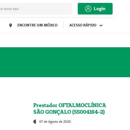
Login
ua busca aqui
ENCONTRE UM MÉDICO
ACESSO RÁPIDO
Prestador OFTALMOCLÍNICA
SÃO GONÇALO (55004164-2)
07 de Agosto de 2020