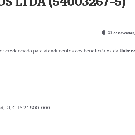
S LTDA (54003267-5)
03 de novembro
r credenciado para atendimentos aos beneficiários da
Unime
aí, RJ, CEP: 24.800-000