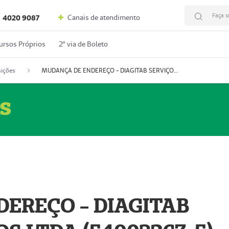
Faça s
Canais de atendimento
4020 9087
ursos Próprios
2º via de Boleto
ições
MUDANÇA DE ENDEREÇO - DIAGITAB SERVIÇOS MÉDICOS LTDA (54003267-5)
s
EREÇO - DIAGITAB