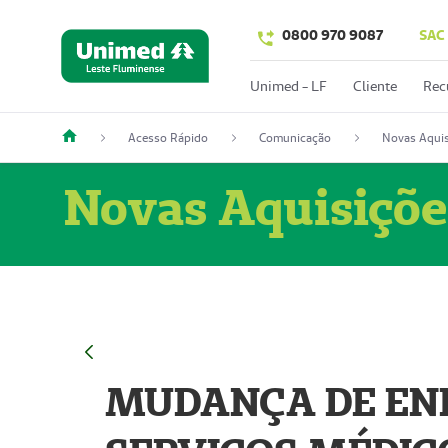
0800 970 9087
SAC
Unimed - LF
Cliente
Rec
Acesso Rápido
Comunicação
Novas Aquis
Novas Aquisiçõe
MUDANÇA DE END