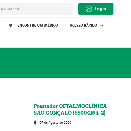
Login
ua busca aqui
ENCONTRE UM MÉDICO
ACESSO RÁPIDO
Prestador OFTALMOCLÍNICA
SÃO GONÇALO (55004164-2)
07 de Agosto de 2020