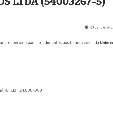
S LTDA (54003267-5)
03 de novembro
r credenciado para atendimentos aos beneficiários da
Unime
aí, RJ, CEP: 24.800-000