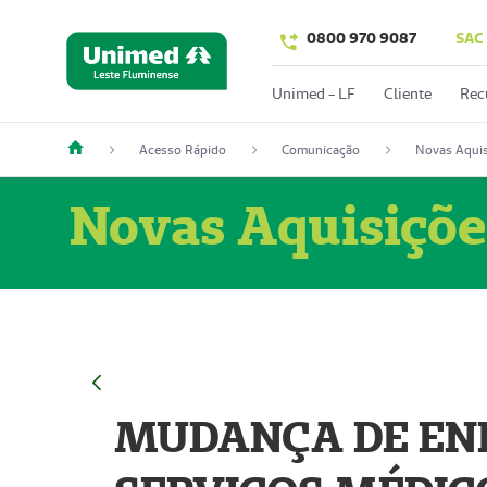
0800 970 9087
SAC
Unimed - LF
Cliente
Rec
Acesso Rápido
Comunicação
Novas Aquis
Novas Aquisiçõe
MUDANÇA DE END