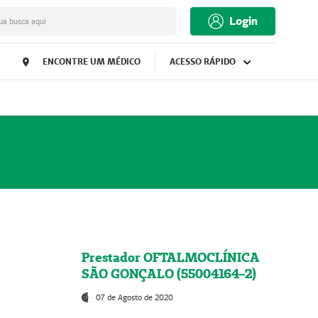
Login
ua busca aqui
ENCONTRE UM MÉDICO
ACESSO RÁPIDO
Prestador OFTALMOCLÍNICA
SÃO GONÇALO (55004164-2)
07 de Agosto de 2020