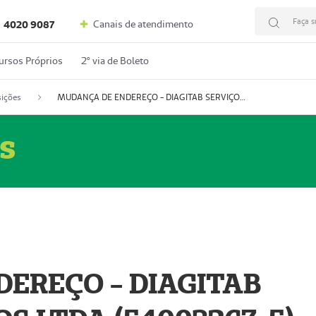
Faça s
Canais de atendimento
4020 9087
ursos Próprios
2º via de Boleto
ições
MUDANÇA DE ENDEREÇO - DIAGITAB SERVIÇOS MÉDICOS LTDA (54003267-5)
s
EREÇO - DIAGITAB