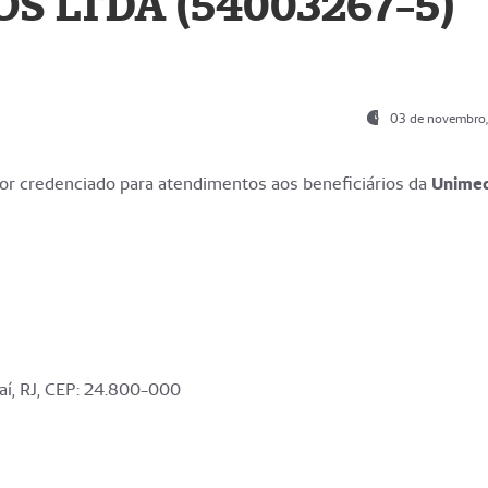
S LTDA (54003267-5)
03 de novembro
r credenciado para atendimentos aos beneficiários da
Unime
aí, RJ, CEP: 24.800-000