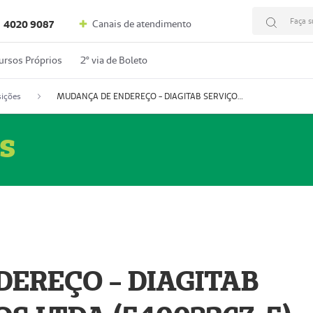
Faça s
Canais de atendimento
4020 9087
ursos Próprios
2º via de Boleto
ições
MUDANÇA DE ENDEREÇO - DIAGITAB SERVIÇOS MÉDICOS LTDA (54003267-5)
s
EREÇO - DIAGITAB