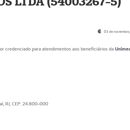
S LTDA (54003267-5)
03 de novembro
r credenciado para atendimentos aos beneficiários da
Unime
aí, RJ, CEP: 24.800-000