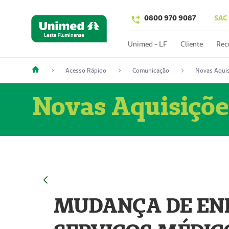
0800 970 9087
SAC
Unimed - LF
Cliente
Rec
Acesso Rápido
Comunicação
Novas Aquis
Novas Aquisiçõe
MUDANÇA DE END