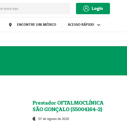
Login
ua busca aqui
ENCONTRE UM MÉDICO
ACESSO RÁPIDO
Prestador OFTALMOCLÍNICA
SÃO GONÇALO (55004164-2)
07 de Agosto de 2020