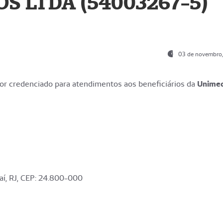
S LTDA (54003267-5)
03 de novembro
r credenciado para atendimentos aos beneficiários da
Unime
aí, RJ, CEP: 24.800-000