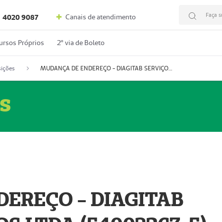
Faça s
Canais de atendimento
4020 9087
ursos Próprios
2º via de Boleto
ições
MUDANÇA DE ENDEREÇO - DIAGITAB SERVIÇOS MÉDICOS LTDA (54003267-5)
s
EREÇO - DIAGITAB