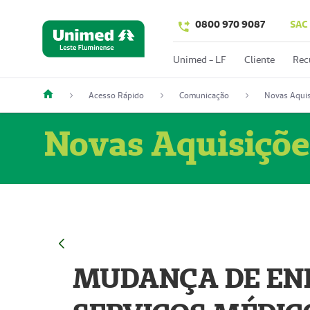
0800 970 9087
SAC
Unimed - LF
Cliente
Rec
Acesso Rápido
Comunicação
Novas Aquis
Novas Aquisiçõe
MUDANÇA DE END