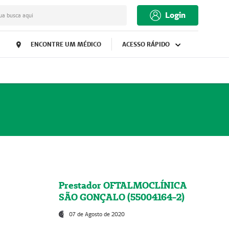
Login
ua busca aqui
ENCONTRE UM MÉDICO
ACESSO RÁPIDO
Prestador OFTALMOCLÍNICA
SÃO GONÇALO (55004164-2)
07 de Agosto de 2020