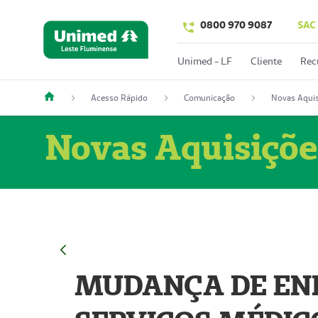
0800 970 9087
SAC
Unimed - LF
Cliente
Rec
Acesso Rápido
Comunicação
Novas Aquis
Novas Aquisiçõe
MUDANÇA DE END