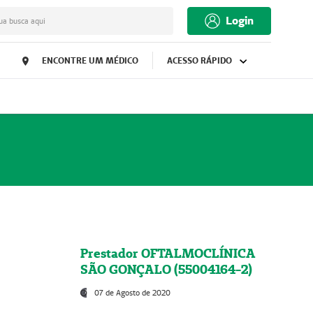
Login
ua busca aqui
ENCONTRE UM MÉDICO
ACESSO RÁPIDO
Prestador OFTALMOCLÍNICA
SÃO GONÇALO (55004164-2)
07 de Agosto de 2020