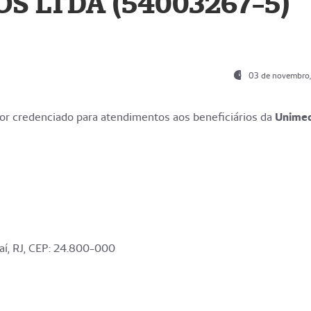
S LTDA (54003267-5)
03 de novembro
r credenciado para atendimentos aos beneficiários da
Unime
aí, RJ, CEP: 24.800-000