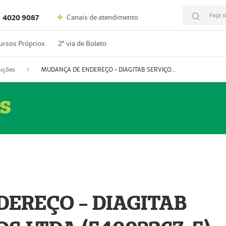
Faça s
Canais de atendimento
4020 9087
ursos Próprios
2º via de Boleto
ições
MUDANÇA DE ENDEREÇO - DIAGITAB SERVIÇOS MÉDICOS LTDA (54003267-5)
s
EREÇO - DIAGITAB