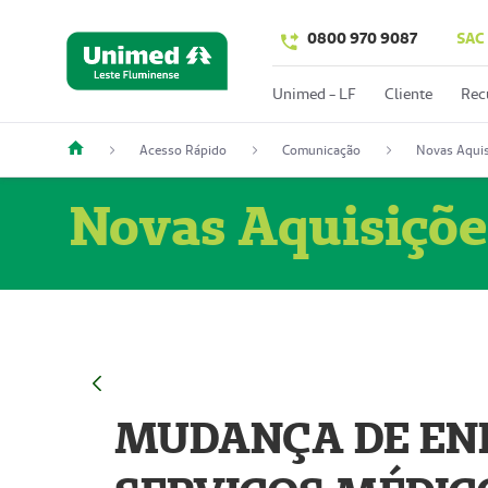
0800 970 9087
SAC
Unimed - LF
Cliente
Rec
Acesso Rápido
Comunicação
Novas Aquis
Novas Aquisiçõe
MUDANÇA DE END