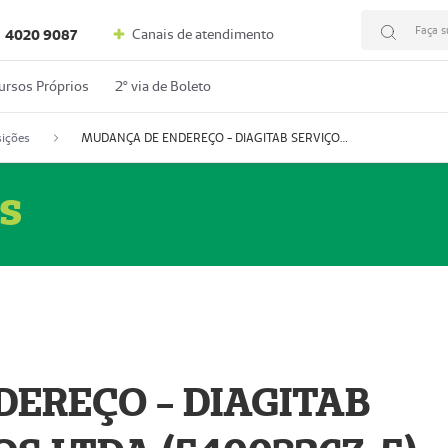
Faça s
Canais de atendimento
4020 9087
ursos Próprios
2º via de Boleto
ições
MUDANÇA DE ENDEREÇO - DIAGITAB SERVIÇOS MÉDICOS LTDA (54003267-5)
s
EREÇO - DIAGITAB