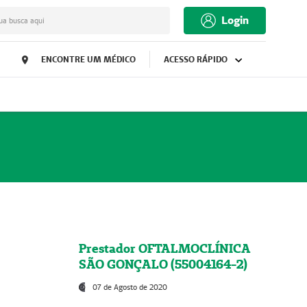
Login
ua busca aqui
ENCONTRE UM MÉDICO
ACESSO RÁPIDO
Prestador OFTALMOCLÍNICA
SÃO GONÇALO (55004164-2)
07 de Agosto de 2020