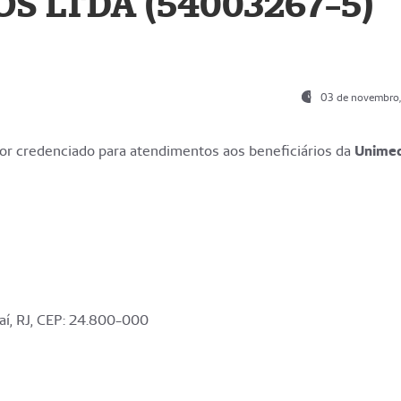
S LTDA (54003267-5)
03 de novembro
r credenciado para atendimentos aos beneficiários da
Unime
aí, RJ, CEP: 24.800-000