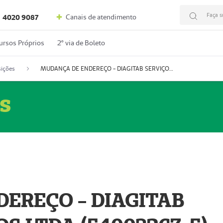
Faça s
Canais de atendimento
4020 9087
ursos Próprios
2º via de Boleto
ições
MUDANÇA DE ENDEREÇO - DIAGITAB SERVIÇOS MÉDICOS LTDA (54003267-5)
s
EREÇO - DIAGITAB