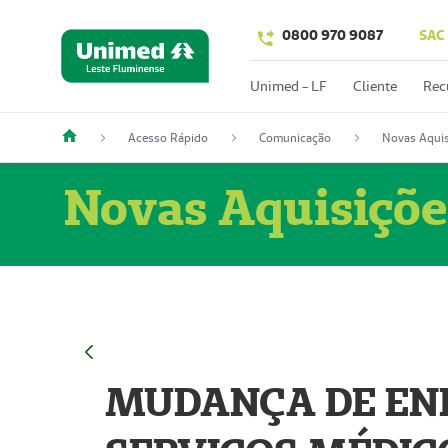
0800 970 9087
SAC
Unimed - LF
Cliente
Rec
Acesso Rápido
Comunicação
Novas Aquis
Novas Aquisiçõe
MUDANÇA DE END