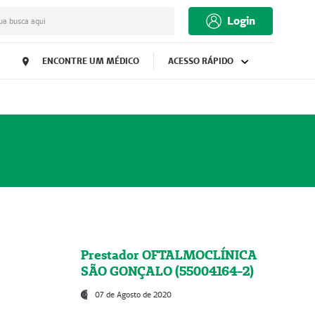
Login
ua busca aqui
ENCONTRE UM MÉDICO
ACESSO RÁPIDO
Prestador OFTALMOCLÍNICA
SÃO GONÇALO (55004164-2)
07 de Agosto de 2020