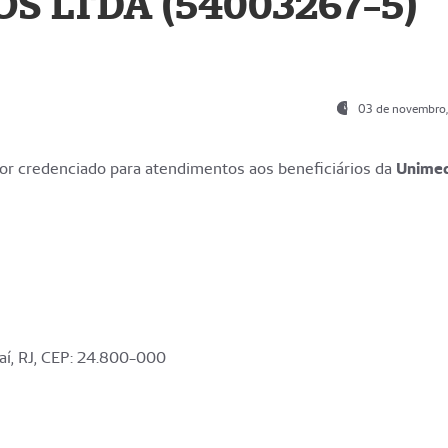
S LTDA (54003267-5)
03 de novembro
r credenciado para atendimentos aos beneficiários da
Unime
aí, RJ, CEP: 24.800-000