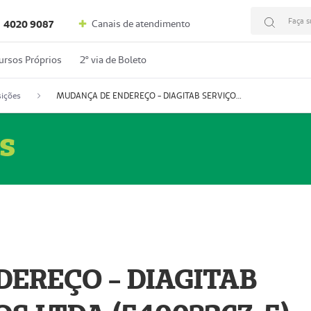
Faça s
Canais de atendimento
4020 9087
ursos Próprios
2º via de Boleto
ições
MUDANÇA DE ENDEREÇO - DIAGITAB SERVIÇOS MÉDICOS LTDA (54003267-5)
s
EREÇO - DIAGITAB