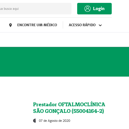
Login
ua busca aqui
ENCONTRE UM MÉDICO
ACESSO RÁPIDO
Prestador OFTALMOCLÍNICA
SÃO GONÇALO (55004164-2)
07 de Agosto de 2020