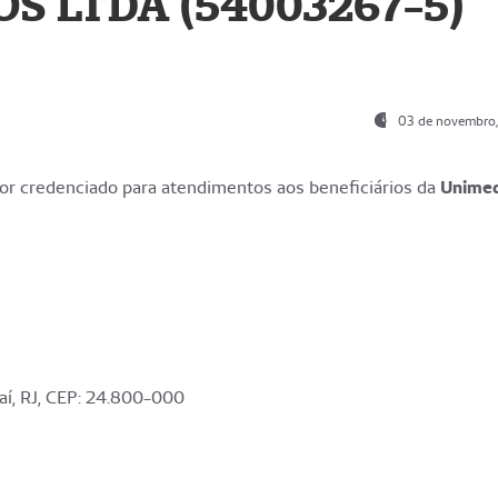
S LTDA (54003267-5)
03 de novembro
r credenciado para atendimentos aos beneficiários da
Unime
aí, RJ, CEP: 24.800-000