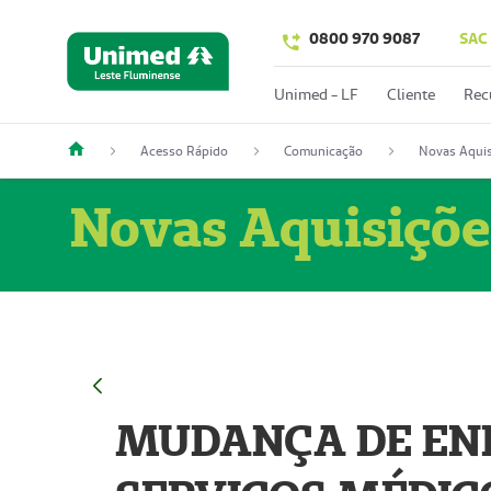
0800 970 9087
SAC
Unimed - LF
Cliente
Rec
Acesso Rápido
Comunicação
Novas Aquis
Novas Aquisiçõe
MUDANÇA DE END