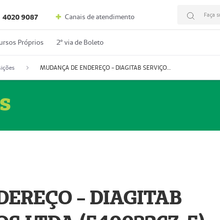
Faça s
Canais de atendimento
4020 9087
ursos Próprios
2º via de Boleto
ições
MUDANÇA DE ENDEREÇO - DIAGITAB SERVIÇOS MÉDICOS LTDA (54003267-5)
s
EREÇO - DIAGITAB