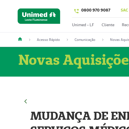
0800 970 9087
SAC
Unimed - LF
Cliente
Rec
Acesso Rápido
Comunicação
Novas Aquis
Novas Aquisiçõe
MUDANÇA DE END