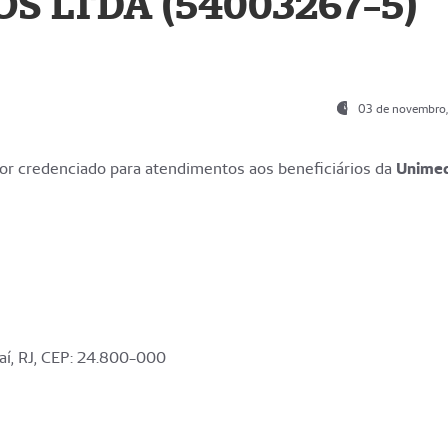
S LTDA (54003267-5)
03 de novembro
r credenciado para atendimentos aos beneficiários da
Unime
aí, RJ, CEP: 24.800-000