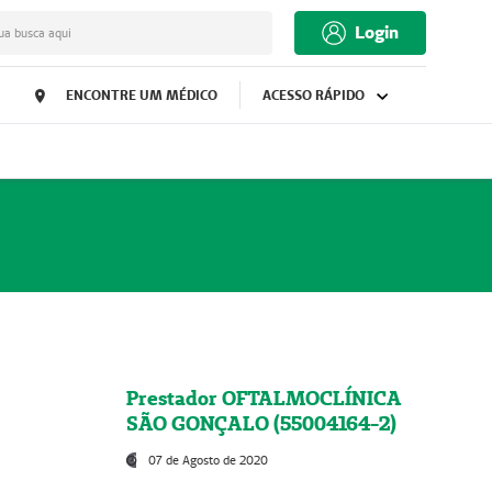
Login
ua busca aqui
ENCONTRE UM MÉDICO
ACESSO RÁPIDO
Prestador OFTALMOCLÍNICA
SÃO GONÇALO (55004164-2)
07 de Agosto de 2020