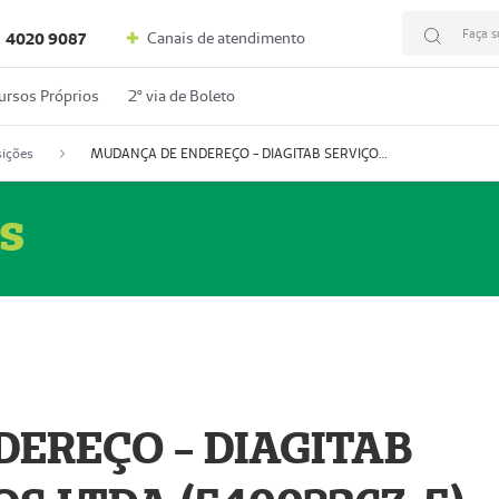
Faça s
Canais de atendimento
4020 9087
ursos Próprios
2º via de Boleto
ições
MUDANÇA DE ENDEREÇO - DIAGITAB SERVIÇOS MÉDICOS LTDA (54003267-5)
s
EREÇO - DIAGITAB