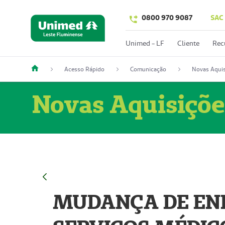
0800 970 9087
SAC
Unimed - LF
Cliente
Rec
Acesso Rápido
Comunicação
Novas Aquis
Novas Aquisiçõe
MUDANÇA DE END