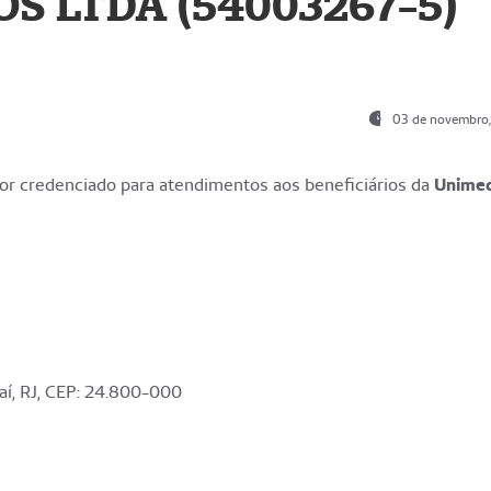
S LTDA (54003267-5)
03 de novembro
r credenciado para atendimentos aos beneficiários da
Unime
aí, RJ, CEP: 24.800-000