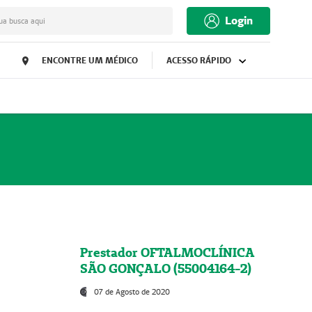
Login
ua busca aqui
ENCONTRE UM MÉDICO
ACESSO RÁPIDO
Prestador OFTALMOCLÍNICA
SÃO GONÇALO (55004164-2)
07 de Agosto de 2020