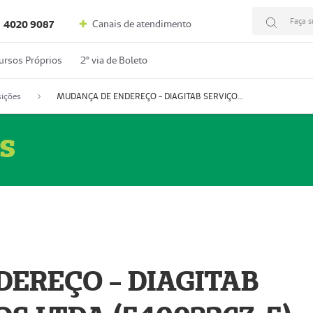
Faça s
Canais de atendimento
4020 9087
ursos Próprios
2º via de Boleto
ições
MUDANÇA DE ENDEREÇO - DIAGITAB SERVIÇOS MÉDICOS LTDA (54003267-5)
s
EREÇO - DIAGITAB