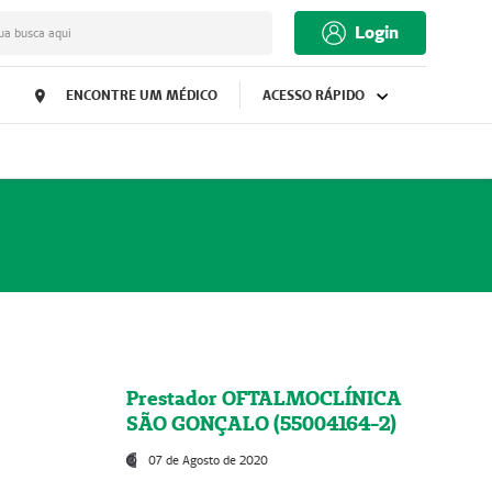
Login
ua busca aqui
ENCONTRE UM MÉDICO
ACESSO RÁPIDO
Prestador OFTALMOCLÍNICA
SÃO GONÇALO (55004164-2)
07 de Agosto de 2020