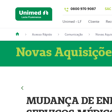
0800 970 9087
SAC
Unimed - LF
Cliente
Rec
Acesso Rápido
Comunicação
Novas Aquis
Novas Aquisiçõe
MUDANÇA DE END