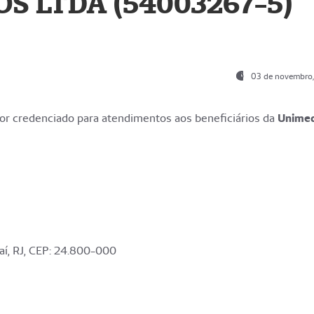
S LTDA (54003267-5)
03 de novembro
r credenciado para atendimentos aos beneficiários da
Unime
aí, RJ, CEP: 24.800-000