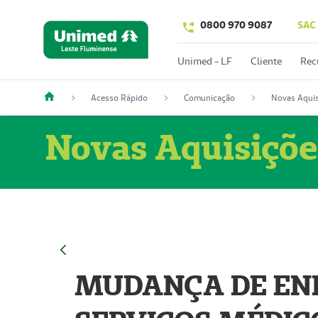
0800 970 9087
SAC
Unimed - LF
Cliente
Rec
Acesso Rápido
Comunicação
Novas Aquis
Novas Aquisiçõe
MUDANÇA DE END