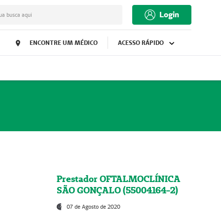
Login
ua busca aqui
ENCONTRE UM MÉDICO
ACESSO RÁPIDO
Prestador OFTALMOCLÍNICA
SÃO GONÇALO (55004164-2)
07 de Agosto de 2020