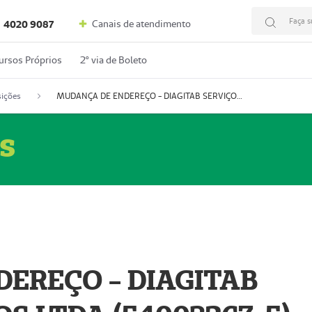
Faça s
Canais de atendimento
4020 9087
ursos Próprios
2º via de Boleto
ições
MUDANÇA DE ENDEREÇO - DIAGITAB SERVIÇOS MÉDICOS LTDA (54003267-5)
s
EREÇO - DIAGITAB