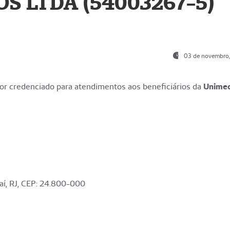
S LTDA (54003267-5)
03 de novembro
r credenciado para atendimentos aos beneficiários da
Unime
aí, RJ, CEP: 24.800-000