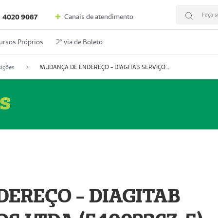
Faça s
Canais de atendimento
4020 9087
ursos Próprios
2º via de Boleto
ições
MUDANÇA DE ENDEREÇO - DIAGITAB SERVIÇOS MÉDICOS LTDA (54003267-5)
s
EREÇO - DIAGITAB