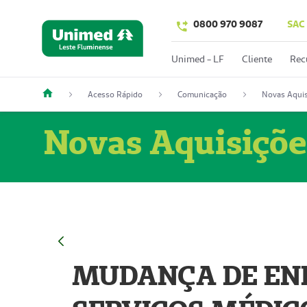
0800 970 9087
SAC
Unimed - LF
Cliente
Rec
Acesso Rápido
Comunicação
Novas Aquis
Novas Aquisiçõe
MUDANÇA DE END