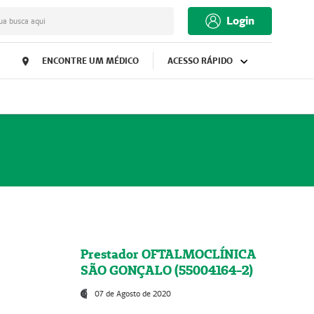
Login
ua busca aqui
ENCONTRE UM MÉDICO
ACESSO RÁPIDO
Prestador OFTALMOCLÍNICA
SÃO GONÇALO (55004164-2)
07 de Agosto de 2020