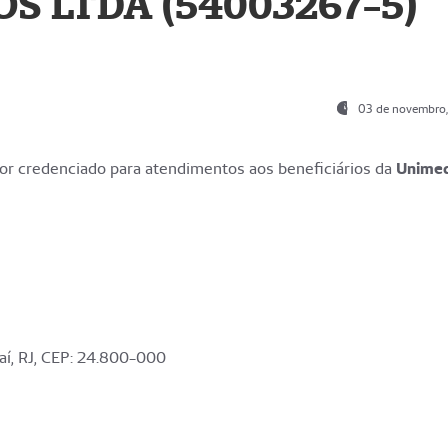
S LTDA (54003267-5)
03 de novembro
r credenciado para atendimentos aos beneficiários da
Unime
aí, RJ, CEP: 24.800-000