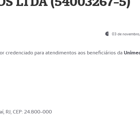
S LTDA (54003267-5)
03 de novembro
r credenciado para atendimentos aos beneficiários da
Unime
aí, RJ, CEP: 24.800-000