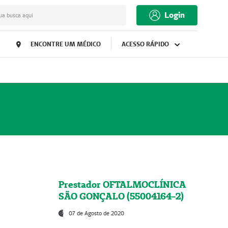
Login
ua busca aqui
ENCONTRE UM MÉDICO
ACESSO RÁPIDO
Prestador OFTALMOCLÍNICA
SÃO GONÇALO (55004164-2)
07 de Agosto de 2020