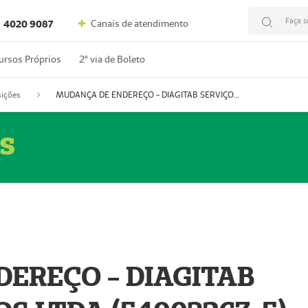
Faça s
Canais de atendimento
4020 9087
ursos Próprios
2º via de Boleto
ições
MUDANÇA DE ENDEREÇO - DIAGITAB SERVIÇOS MÉDICOS LTDA (54003267-5)
s
EREÇO - DIAGITAB