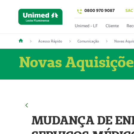
0800 970 9087
SAC
Unimed - LF
Cliente
Rec
Acesso Rápido
Comunicação
Novas Aquis
Novas Aquisiçõe
MUDANÇA DE END