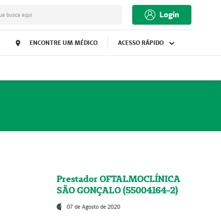
Login
ua busca aqui
ENCONTRE UM MÉDICO
ACESSO RÁPIDO
Prestador OFTALMOCLÍNICA
SÃO GONÇALO (55004164-2)
07 de Agosto de 2020