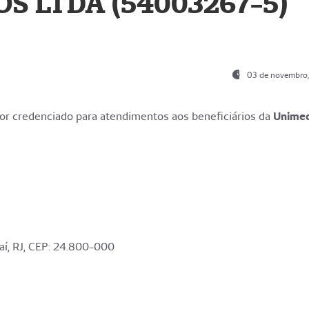
S LTDA (54003267-5)
03 de novembro
r credenciado para atendimentos aos beneficiários da
Unime
aí, RJ, CEP: 24.800-000