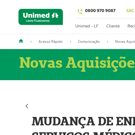
0800 970 9087
SAC
Unimed - LF
Cliente
Rec
Acesso Rápido
Comunicação
Novas Aquis
Novas Aquisiçõe
MUDANÇA DE END