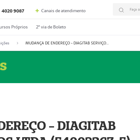
Faça s
Canais de atendimento
4020 9087
ursos Próprios
2º via de Boleto
ições
MUDANÇA DE ENDEREÇO - DIAGITAB SERVIÇOS MÉDICOS LTDA (54003267-5)
s
EREÇO - DIAGITAB