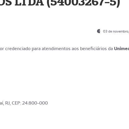
S LTDA (54003267-5)
03 de novembro
r credenciado para atendimentos aos beneficiários da
Unime
aí, RJ, CEP: 24.800-000