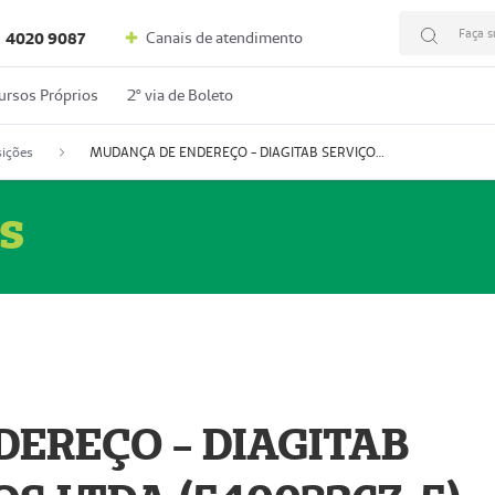
Faça s
Canais de atendimento
4020 9087
ursos Próprios
2º via de Boleto
ições
MUDANÇA DE ENDEREÇO - DIAGITAB SERVIÇOS MÉDICOS LTDA (54003267-5)
s
EREÇO - DIAGITAB