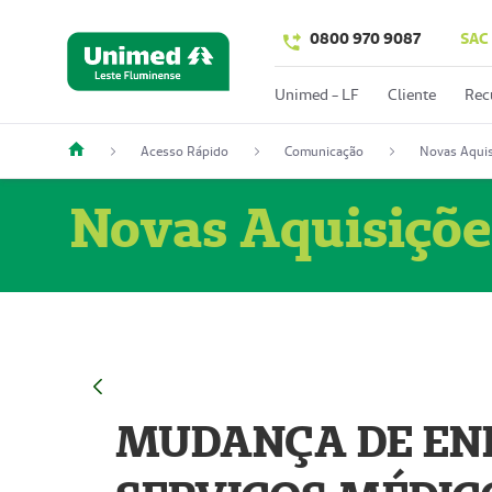
0800 970 9087
SAC
Unimed - LF
Cliente
Rec
Acesso Rápido
Comunicação
Novas Aquis
Novas Aquisiçõe
MUDANÇA DE END