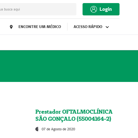
Login
ua busca aqui
ENCONTRE UM MÉDICO
ACESSO RÁPIDO
Prestador OFTALMOCLÍNICA
SÃO GONÇALO (55004164-2)
07 de Agosto de 2020