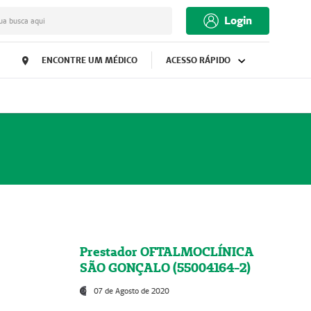
Login
ua busca aqui
ENCONTRE UM MÉDICO
ACESSO RÁPIDO
Prestador OFTALMOCLÍNICA
SÃO GONÇALO (55004164-2)
07 de Agosto de 2020