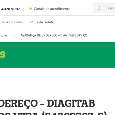
Faça s
Canais de atendimento
4020 9087
ursos Próprios
2º via de Boleto
ições
MUDANÇA DE ENDEREÇO - DIAGITAB SERVIÇOS MÉDICOS LTDA (54003267-5)
s
EREÇO - DIAGITAB