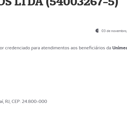
S LTDA (54003267-5)
03 de novembro
r credenciado para atendimentos aos beneficiários da
Unime
aí, RJ, CEP: 24.800-000