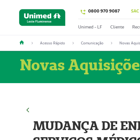
0800 970 9087
SAC
Unimed - LF
Cliente
Rec
Acesso Rápido
Comunicação
Novas Aquis
Novas Aquisiçõe
MUDANÇA DE END