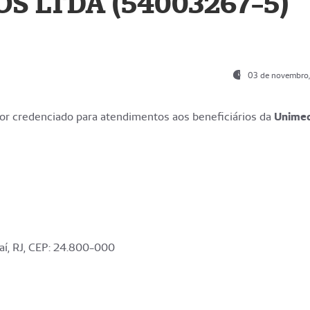
S LTDA (54003267-5)
03 de novembro
r credenciado para atendimentos aos beneficiários da
Unime
aí, RJ, CEP: 24.800-000