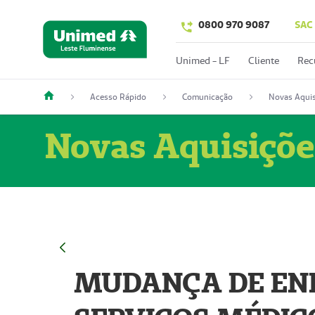
0800 970 9087
SAC
Unimed - LF
Cliente
Rec
Acesso Rápido
Comunicação
Novas Aquis
Novas Aquisiçõe
MUDANÇA DE END