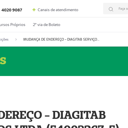
Faça s
Canais de atendimento
4020 9087
ursos Próprios
2º via de Boleto
ições
MUDANÇA DE ENDEREÇO - DIAGITAB SERVIÇOS MÉDICOS LTDA (54003267-5)
s
EREÇO - DIAGITAB