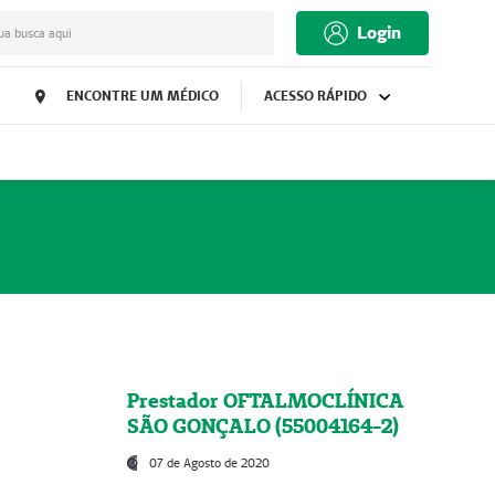
Login
ua busca aqui
ENCONTRE UM MÉDICO
ACESSO RÁPIDO
Prestador OFTALMOCLÍNICA
SÃO GONÇALO (55004164-2)
07 de Agosto de 2020