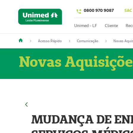
0800 970 9087
SAC
Unimed - LF
Cliente
Rec
Acesso Rápido
Comunicação
Novas Aquis
Novas Aquisiçõe
MUDANÇA DE END