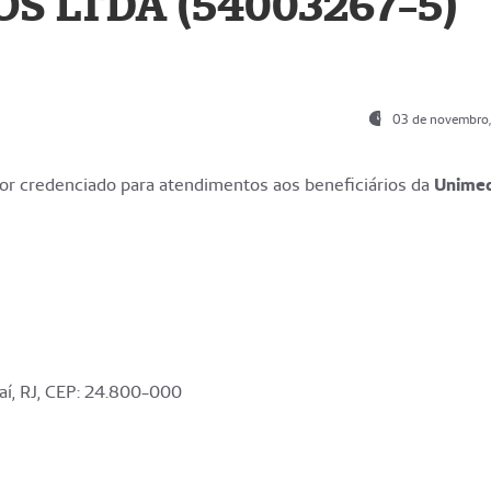
S LTDA (54003267-5)
03 de novembro
r credenciado para atendimentos aos beneficiários da
Unime
aí, RJ, CEP: 24.800-000