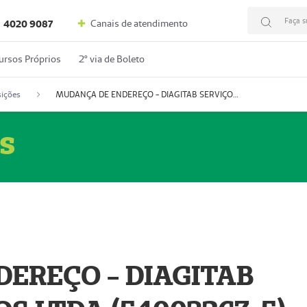
Faça s
Canais de atendimento
4020 9087
ursos Próprios
2º via de Boleto
ições
MUDANÇA DE ENDEREÇO - DIAGITAB SERVIÇOS MÉDICOS LTDA (54003267-5)
s
EREÇO - DIAGITAB