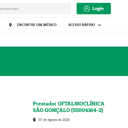
Login
ua busca aqui
ENCONTRE UM MÉDICO
ACESSO RÁPIDO
Prestador OFTALMOCLÍNICA
SÃO GONÇALO (55004164-2)
07 de Agosto de 2020