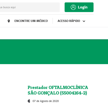
Login
ua busca aqui
ENCONTRE UM MÉDICO
ACESSO RÁPIDO
Prestador OFTALMOCLÍNICA
SÃO GONÇALO (55004164-2)
07 de Agosto de 2020