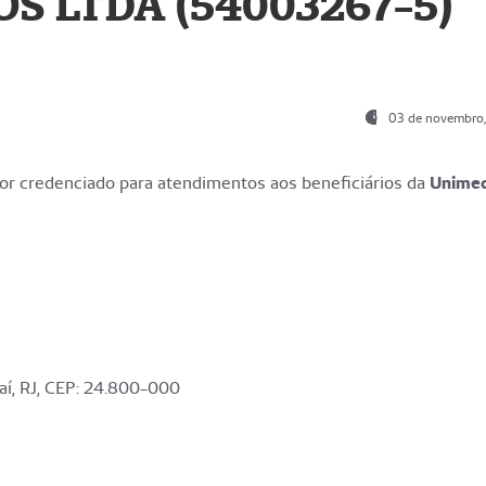
S LTDA (54003267-5)
03 de novembro
r credenciado para atendimentos aos beneficiários da
Unime
aí, RJ, CEP: 24.800-000