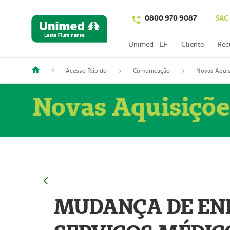
0800 970 9087
SAC
Unimed - LF
Cliente
Rec
Acesso Rápido
Comunicação
Novas Aquis
Novas Aquisiçõe
MUDANÇA DE END