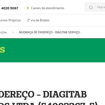
Faça s
Canais de atendimento
4020 9087
ursos Próprios
2º via de Boleto
ições
MUDANÇA DE ENDEREÇO - DIAGITAB SERVIÇOS MÉDICOS LTDA (54003267-5)
s
EREÇO - DIAGITAB