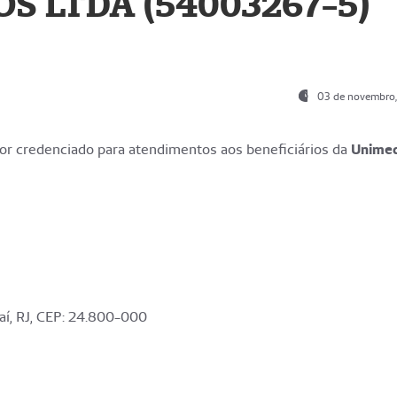
S LTDA (54003267-5)
03 de novembro
r credenciado para atendimentos aos beneficiários da
Unime
aí, RJ, CEP: 24.800-000