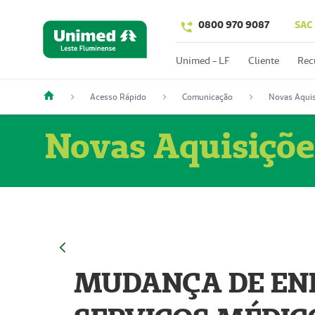
0800 970 9087
SAC
Unimed - LF
Cliente
Rec
Acesso Rápido
Comunicação
Novas Aquis
Novas Aquisiçõe
MUDANÇA DE END