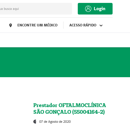
Login
ua busca aqui
ENCONTRE UM MÉDICO
ACESSO RÁPIDO
Prestador OFTALMOCLÍNICA
SÃO GONÇALO (55004164-2)
07 de Agosto de 2020