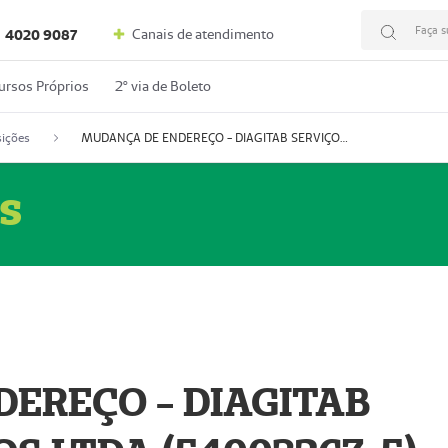
Faça s
Canais de atendimento
4020 9087
ursos Próprios
2º via de Boleto
ições
MUDANÇA DE ENDEREÇO - DIAGITAB SERVIÇOS MÉDICOS LTDA (54003267-5)
s
EREÇO - DIAGITAB