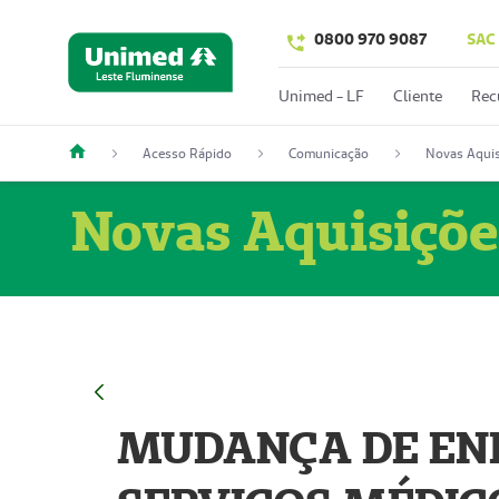
0800 970 9087
SAC
Unimed - LF
Cliente
Rec
Acesso Rápido
Comunicação
Novas Aquis
Novas Aquisiçõe
MUDANÇA DE END