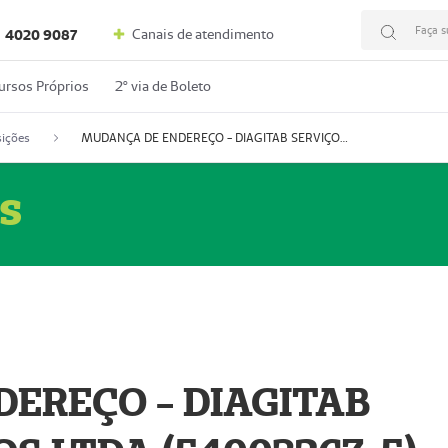
Faça s
Canais de atendimento
4020 9087
ursos Próprios
2º via de Boleto
ições
MUDANÇA DE ENDEREÇO - DIAGITAB SERVIÇOS MÉDICOS LTDA (54003267-5)
s
EREÇO - DIAGITAB