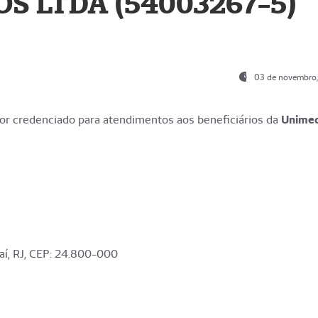
S LTDA (54003267-5)
03 de novembro
r credenciado para atendimentos aos beneficiários da
Unime
aí, RJ, CEP: 24.800-000