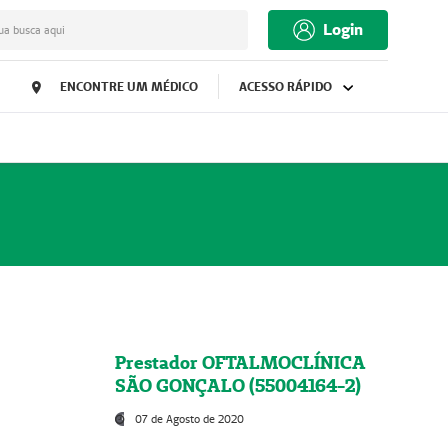
Login
ua busca aqui
ENCONTRE UM MÉDICO
ACESSO RÁPIDO
Prestador OFTALMOCLÍNICA
SÃO GONÇALO (55004164-2)
07 de Agosto de 2020