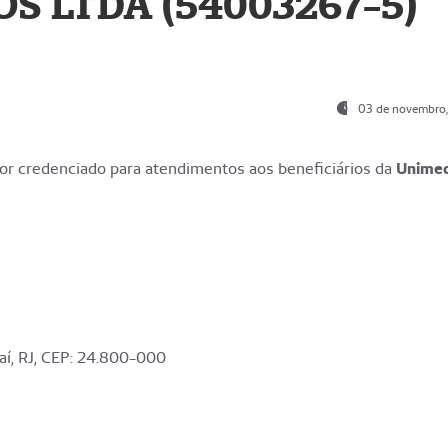
S LTDA (54003267-5)
03 de novembro
r credenciado para atendimentos aos beneficiários da
Unime
aí, RJ, CEP: 24.800-000