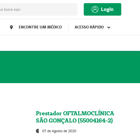
Login
ua busca aqui
ENCONTRE UM MÉDICO
ACESSO RÁPIDO
Prestador OFTALMOCLÍNICA
SÃO GONÇALO (55004164-2)
07 de Agosto de 2020