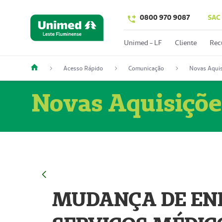
0800 970 9087
SAC
Unimed - LF
Cliente
Rec
Acesso Rápido
Comunicação
Novas Aquis
Novas Aquisiçõe
MUDANÇA DE END