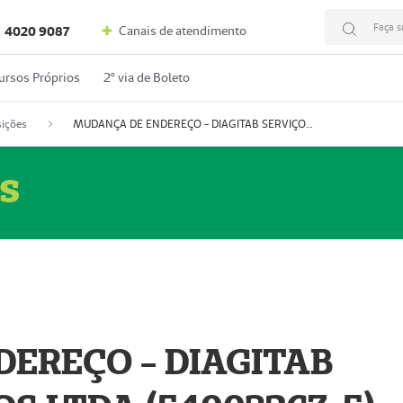
Faça s
Canais de atendimento
4020 9087
ursos Próprios
2º via de Boleto
ições
MUDANÇA DE ENDEREÇO - DIAGITAB SERVIÇOS MÉDICOS LTDA (54003267-5)
s
EREÇO - DIAGITAB