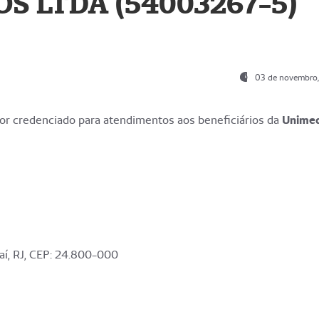
S LTDA (54003267-5)
03 de novembro
r credenciado para atendimentos aos beneficiários da
Unime
aí, RJ, CEP: 24.800-000