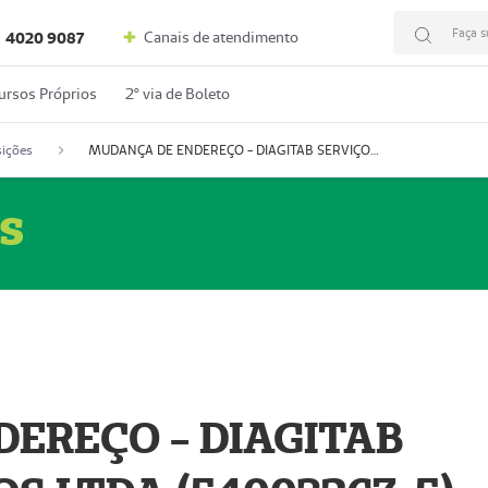
Faça s
Canais de atendimento
4020 9087
ursos Próprios
2º via de Boleto
ições
MUDANÇA DE ENDEREÇO - DIAGITAB SERVIÇOS MÉDICOS LTDA (54003267-5)
s
EREÇO - DIAGITAB