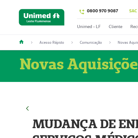
0800 970 9087
SAC
Unimed - LF
Cliente
Rec
Acesso Rápido
Comunicação
Novas Aquis
Novas Aquisiçõe
MUDANÇA DE END