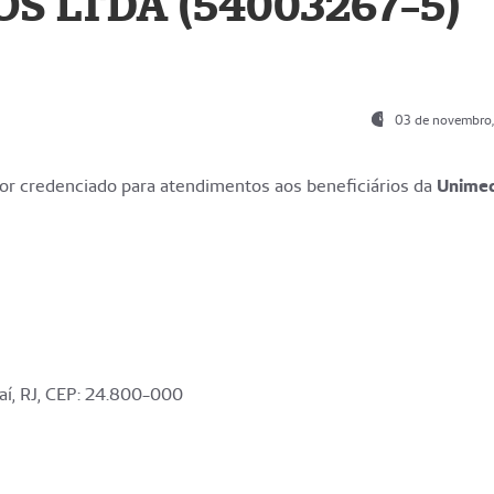
S LTDA (54003267-5)
03 de novembro
r credenciado para atendimentos aos beneficiários da
Unime
aí, RJ, CEP: 24.800-000