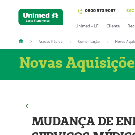
0800 970 9087
SAC
Unimed - LF
Cliente
Rec
Acesso Rápido
Comunicação
Novas Aquis
Novas Aquisiçõe
MUDANÇA DE END