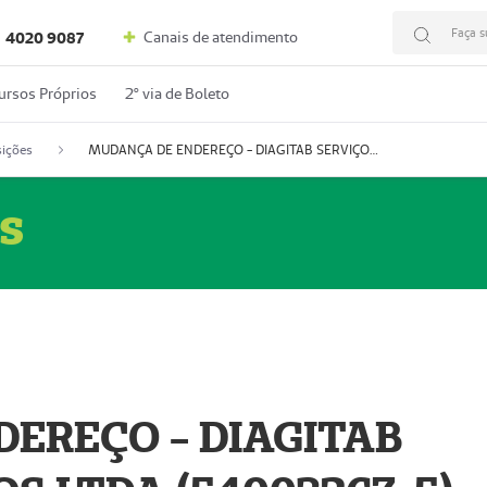
Faça s
Canais de atendimento
4020 9087
ursos Próprios
2º via de Boleto
ições
MUDANÇA DE ENDEREÇO - DIAGITAB SERVIÇOS MÉDICOS LTDA (54003267-5)
s
EREÇO - DIAGITAB