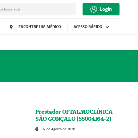
Login
ua busca aqui
ENCONTRE UM MÉDICO
ACESSO RÁPIDO
Prestador OFTALMOCLÍNICA
SÃO GONÇALO (55004164-2)
07 de Agosto de 2020